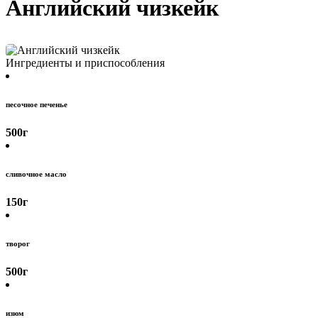
Английский чизкейк
Ингредиенты и приспособления
песочное печенье
500
г
сливочное масло
150
г
творог
500
г
изюм