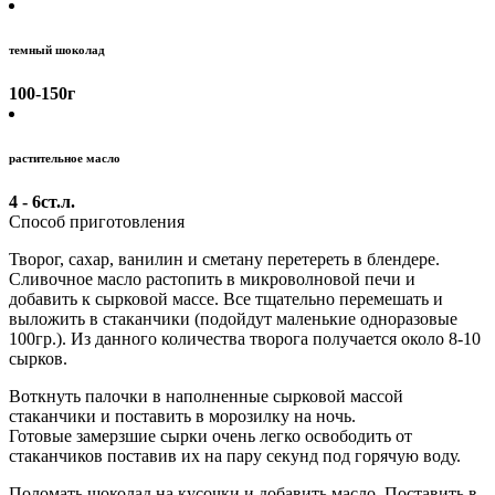
темный шоколад
100-150
г
растительное масло
4 - 6
ст.л.
Способ приготовления
Творог, сахар, ванилин и сметану перетереть в блендере.
Сливочное масло растопить в микроволновой печи и
добавить к сырковой массе. Все тщательно перемешать и
выложить в стаканчики (подойдут маленькие одноразовые
100гр.). Из данного количества творога получается около 8-10
сырков.
Воткнуть палочки в наполненные сырковой массой
стаканчики и поставить в морозилку на ночь.
Готовые замерзшие сырки очень легко освободить от
стаканчиков поставив их на пару секунд под горячую воду.
Поломать шоколад на кусочки и добавить масло. Поставить в