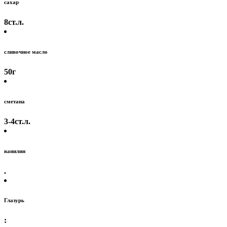
сахар
8
ст.л.
сливочное масло
50
г
сметана
3-4
ст.л.
ванилин
.
Глазурь
: