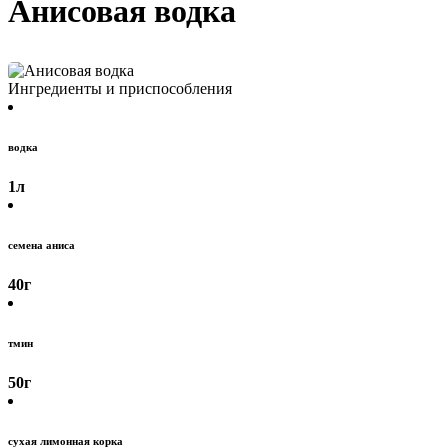
Анисовая водка
Ингредиенты и приспособления
водка
1
л
семена аниса
40
г
тмин
50
г
сухая лимонная корка