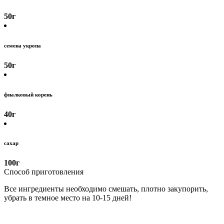
50
г
семена укропа
50
г
фиалковый корень
40
г
сахар
100
г
Способ приготовления
Все ингредиенты необходимо смешать, плотно закупорить,
убрать в темное место на 10-15 дней!